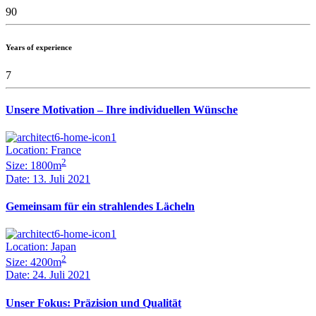
90
Years of experience
7
Unsere Motivation – Ihre individuellen Wünsche
Location: France
2
Size: 1800m
Date: 13. Juli 2021
Gemeinsam für ein strahlendes Lächeln
Location: Japan
2
Size: 4200m
Date: 24. Juli 2021
Unser Fokus: Präzision und Qualität